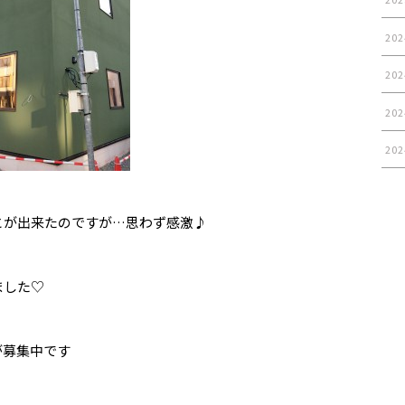
202
202
202
202
とが出来たのですが…思わず感激♪
ました♡
が募集中です