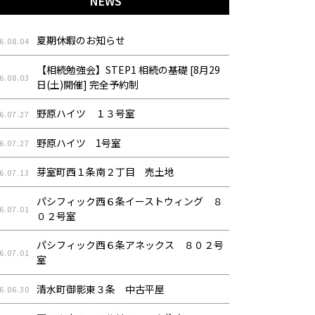
NEWS
夏期休暇のお知らせ
6.08.04
【相続勉強会】STEP1 相続の基礎 [8月29
6.08.03
日(土)開催] 完全予約制
野原ハイツ １３号室
6.07.27
野原ハイツ 1号室
6.07.27
芽室町西１条南２丁目 売土地
6.07.13
パシフィック西６条イーストウィング ８
6.07.01
０２号室
パシフィック西６条アネックス ８０２号
6.07.01
室
清水町御影東３条 中古平屋
6.06.30