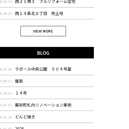
西２１南３ フルリフォーム住宅
6.06.25
西１４条北８丁目 売土地
6.06.23
VIEW MORE
BLOG
ラポール中央公園 ５０４号室
6.02.06
撮影
5.09.11
１４年
5.09.01
幕別町札内リノベーション事例
5.03.21
どんど焼き
5.01.16
2025
5.01.07