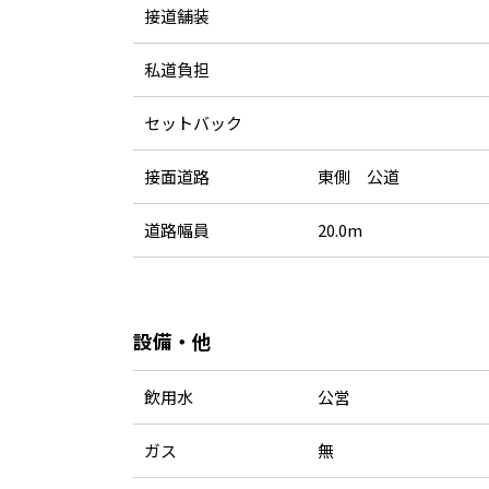
接道舗装
私道負担
セットバック
接面道路
東側 公道
道路幅員
20.0m
設備・他
飲用水
公営
ガス
無