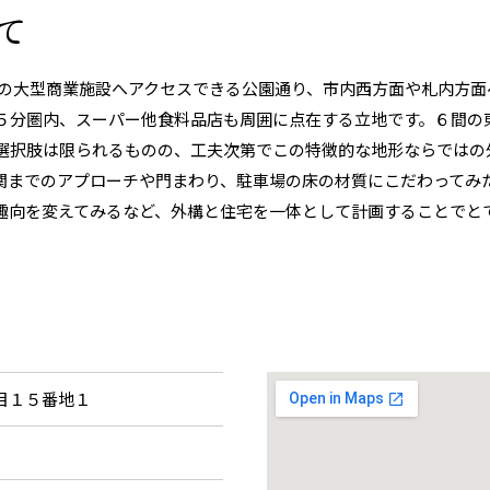
て
アの大型商業施設へアクセスできる公園通り、市内西方面や札内方
５分圏内、スーパー他食料品店も周囲に点在する立地です。６間の
選択肢は限られるものの、工夫次第でこの特徴的な地形ならではの
関までのアプローチや門まわり、駐車場の床の材質にこだわってみ
趣向を変えてみるなど、外構と住宅を一体として計画することでと
目１５番地１