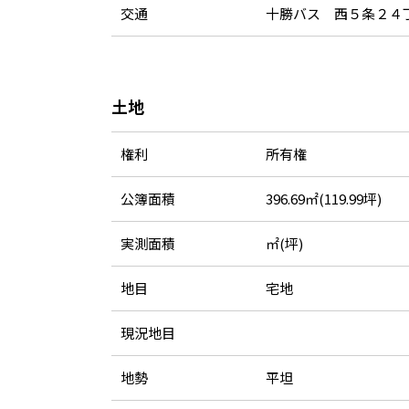
交通
十勝バス 西５条２４
土地
権利
所有権
公簿面積
396.69㎡(119.99坪)
実測面積
㎡(坪)
地目
宅地
現況地目
地勢
平坦